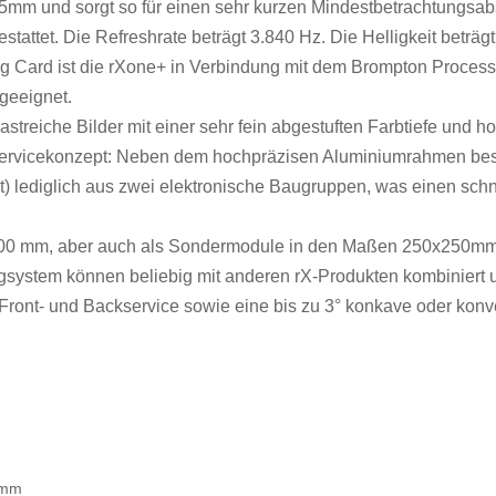
25mm und sorgt so für einen sehr kurzen Mindestbetrachtungsab
tattet. Die Refreshrate beträgt 3.840 Hz. Die Helligkeit beträgt
g Card ist die rXone+ in Verbindung mit dem Brompton Process
 geeignet.
streiche Bilder mit einer sehr fein abgestuften Farbtiefe und
s Servicekonzept: Neben dem hochpräzisen Aluminiumrahmen best
it) lediglich aus zwei elektronische Baugruppen, was einen sc
 500 mm, aber auch als Sondermodule in den Maßen 250x25
system können beliebig mit anderen rX-Produkten kombiniert 
Front- und Backservice sowie eine bis zu 3° konkave oder konv
 mm