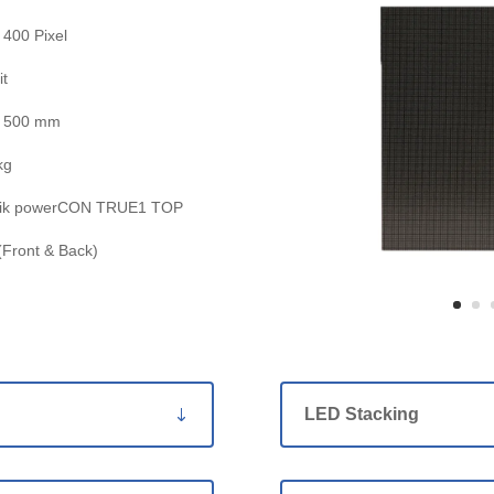
 400 Pixel
it
x 500 mm
kg
rik powerCON TRUE1 TOP
(Front & Back)
LED Stacking